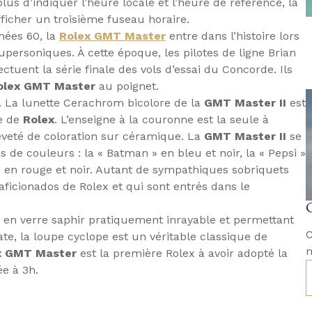
us d’indiquer l’heure locale et l’heure de référence, la
ficher un troisième fuseau horaire.
nées 60, la
Rolex GMT Master
entre dans l’histoire lors
upersoniques. À cette époque, les pilotes de ligne Brian
tuent la série finale des vols d’essai du Concorde. Ils
olex GMT Master
au poignet.
. La lunette Cerachrom bicolore de la
GMT Master
II
est
e de
Rolex
. L’enseigne à la couronne est la seule à
reveté de coloration sur céramique. La
GMT Master II
se
 de couleurs : la « Batman » en bleu et noir, la « Pepsi »
» en rouge et noir. Autant de sympathiques sobriquets
ficionados de Rolex et qui sont entrés dans le
e en verre saphir pratiquement inrayable et permettant
C
date, la loupe cyclope est un véritable classique de
m
x GMT Master
est la première Rolex à avoir adopté la
ée à 3h.