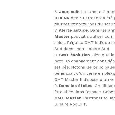
6.
Jour, nuit
. La lunette Cerac
II BLNR
dite « Batman » a été
diurnes et nocturnes du secon
7.
Alerte astuce
. Dans les an
Master
pouvait s’utiliser com
soleil, l’aiguille GMT indique 
Sud dans l’hémisphère Sud.
8.
GMT évolution
. Bien que l
note un changement considéra
est née. Notons les principal
bénéficiait d’un verre en plex
GMT Master II dispose d’un ver
9.
Dans les étoiles
. On dit so
être allée dans l’espace. Cep
GMT Master
. L’astronaute Ja
lunaire Apollo 13.