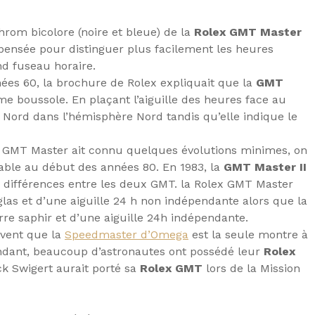
hrom bicolore (noire et bleue) de la
Rolex GMT Master
 pensée pour distinguer plus facilement les heures
d fuseau horaire.
nées 60, la brochure de Rolex expliquait que la
GMT
me boussole. En plaçant l’aiguille des heures face au
le Nord dans l’hémisphère Nord tandis qu’elle indique le
a GMT Master ait connu quelques évolutions minimes, on
ble au début des années 80. En 1983, la
GMT Master II
es différences entre les deux GMT. la Rolex GMT Master
iglas et d’une aiguille 24 h non indépendante alors que la
re saphir et d’une aiguille 24h indépendante.
uvent que la
Speedmaster d’Omega
est la seule montre à
endant, beaucoup d’astronautes ont possédé leur
Rolex
ck Swigert aurait porté sa
Rolex GMT
lors de la Mission