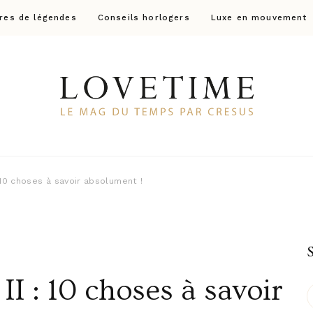
res de légendes
Conseils horlogers
Luxe en mouvement
Lovetime
Le blog d'informations Montres & Bijoux d'occas
 10 choses à savoir absolument !
I : 10 choses à savoir