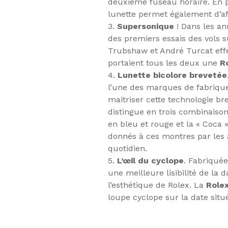
deuxième fuseau horaire. En pl
lunette permet également d’af
3.
Supersonique
! Dans les an
des premiers essais des vols s
Trubshaw et André Turcat effec
portaient tous les deux une
R
4.
Lunette bicolore brevetée
l’une des marques de fabriqu
maitriser cette technologie b
distingue en trois combinaisons
en bleu et rouge et la « Coca 
donnés à ces montres par les a
quotidien.
5.
L’œil du cyclope
. Fabriqué
une meilleure lisibilité de la 
l’esthétique de Rolex. La
Role
loupe cyclope sur la date situ