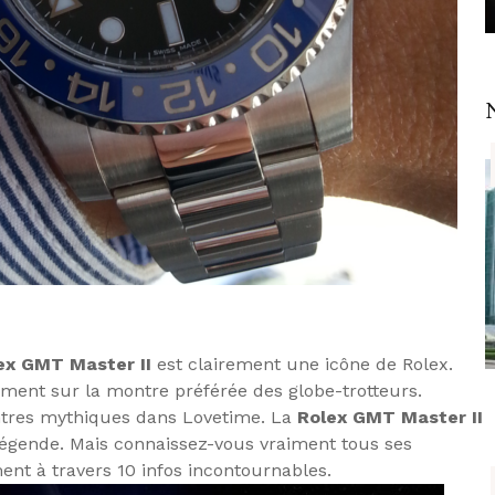
ex GMT Master
II
est clairement une icône de Rolex.
ument sur la montre préférée des globe-trotteurs.
tres mythiques dans Lovetime. La
Rolex GMT Master
II
 légende. Mais connaissez-vous vraiment tous ses
ent à travers 10 infos incontournables.