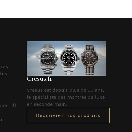
tres
lus
Cresus.fr
Cresus est depuis plus de 30 ans,
le spécialiste des montres de luxe
en seconde main.
e : 10
Decouvrez nos produits
à