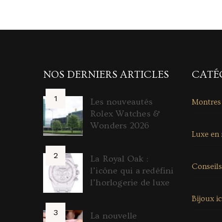
NOS DERNIERS ARTICLES
CATÉ
Les nouveautés
Montres
Rolex Watches &
Wonders 2026
Luxe en
La Royal Oak :
Conseils
l’icône qui a redéfini
l’horlogerie de luxe
Bijoux i
La nouvelle