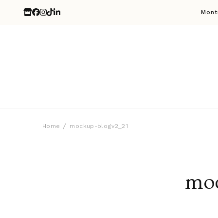
Mont
Home
mockup-blogv2_21
moc