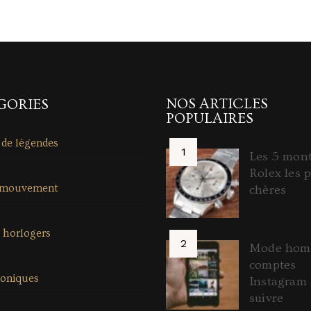
NOS ARTICLES
GORIES
POPULAIRES
 de légendes
Les 5 mon
Rolex les p
 mouvement
chères
 horlogers
Mode homm
comptes
coniques
Instagram 
suivre