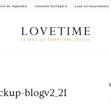
res de légendes
Conseils horlogers
Luxe en mouvement
Lovetime
Le blog d'informations Montres & Bijoux d'occas
kup-blogv2_21