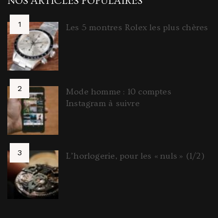
NOS ARTICLES POPULAIRES
Les 5 montres Rolex les plus chères
Mode homme : 10 comptes
Instagram à suivre
L’horlogerie, pour les « nuls » (1/2)