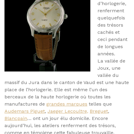
d’horlogerie,
renferment
quelquefois
des trésors
cachés et
ceci pendant
de longues
années.
La vallée de
Joux, une
vallée du
massif du Jura dans le canton de Vaud est une haute
place de l’horlogerie. Elle est même l’un des
berceaux de la haute horlogerie où toutes les
manufactures de
grandes marques
telles que
Audemars Piguet
,
Jaeger Lecoultre,
Breguet
,
Blancpain
… ont un jour élu domicile. Encore
aujourd’hui, les ateliers renferment des trésors,
comme en témoigne cette fabuleuse trouvaille.