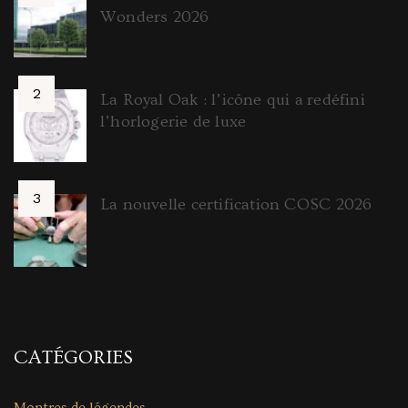
Wonders 2026
La Royal Oak : l’icône qui a redéfini
l’horlogerie de luxe
La nouvelle certification COSC 2026
CATÉGORIES