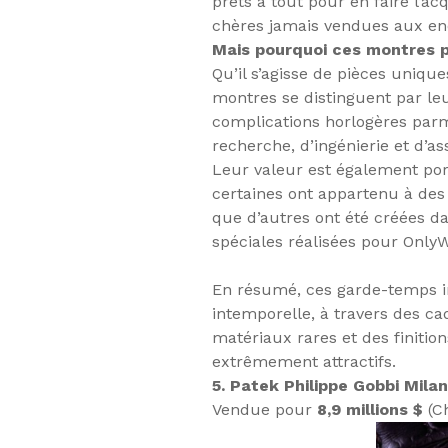
prêts à tout pour en faire l’a
chères jamais vendues aux enc
Mais pourquoi ces montres 
Qu’il s’agisse de pièces uniqu
montres se distinguent par leur
complications horlogères parmi
recherche, d’ingénierie et d’
Leur valeur est également po
certaines ont appartenu à de
que d’autres ont été créées da
spéciales réalisées pour Only
En résumé, ces garde-temps in
intemporelle, à travers des cad
matériaux rares et des finitio
extrêmement attractifs.
5. Patek Philippe Gobbi Mila
Vendue pour
8,9 millions $
(Ch