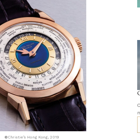
C
m
©
Christie’s Hong Kong, 2019