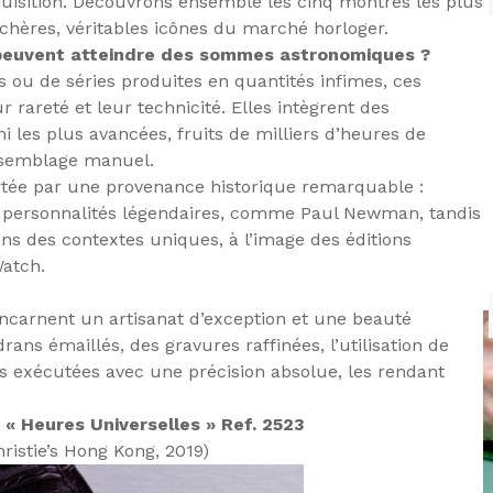
cquisition. Découvrons ensemble les cinq montres les plus
hères, véritables icônes du marché horloger.
peuvent atteindre des sommes astronomiques ?
es ou de séries produites en quantités infimes, ces
 rareté et leur technicité. Elles intègrent des
 les plus avancées, fruits de milliers d’heures de
assemblage manuel.
rtée par une provenance historique remarquable :
s personnalités légendaires, comme Paul Newman, tandis
ns des contextes uniques, à l’image des éditions
Watch.
carnent un artisanat d’exception et une beauté
rans émaillés, des gravures raffinées, l’utilisation de
ns exécutées avec une précision absolue, les rendant
n « Heures Universelles » Ref. 2523
ristie’s Hong Kong, 2019)