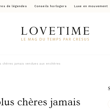
res de légendes
Conseils horlogers
Luxe en mouvement
Lovetime
Le blog d'informations Montres & Bijoux d'occas
s chères jamais vendues aux enchères
plus chères jamais