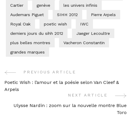
Cartier
genève
les univers infinis
Audemars Piguet
SIHH 2012
Pierre Arpels
Royal Oak
poetic wish
IWC
derniers jours du sihh 2012
Jaeger Lecoultre
plus belles montres
Vacheron Constantin
grandes marques
PREVIOUS ARTICLE
Post
Poetic Wish : l’amour et la poésie selon Van Cleef &
Navigation
Arpels
NEXT ARTICLE
Ulysse Nardin : zoom sur la nouvelle montre Blue
Toro