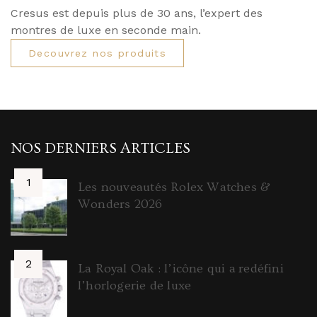
Cresus est depuis plus de 30 ans, l’expert des
montres de luxe en seconde main.
Decouvrez nos produits
NOS DERNIERS ARTICLES
Les nouveautés Rolex Watches &
Wonders 2026
La Royal Oak : l’icône qui a redéfini
l’horlogerie de luxe