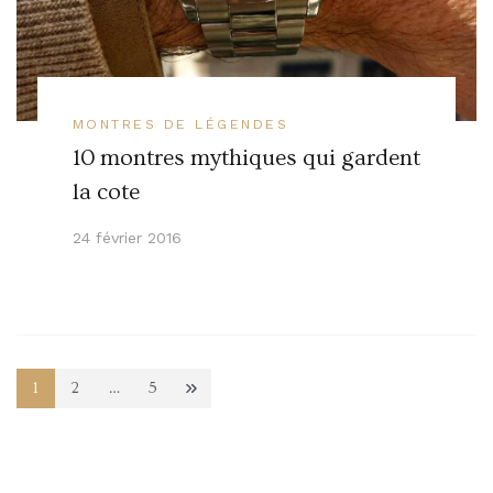
MONTRES DE LÉGENDES
10 montres mythiques qui gardent
la cote
24 février 2016
Navigation
1
2
…
5
Page
Page
Page
des