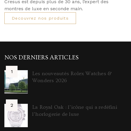
Cresus est depuis plus de 30 ans, l’expert des
montres de luxe en seconde main.
Decouvrez nos produits
NOS DERNIERS ARTICLES
Les nouveautés Rolex Watches &
Wonders 2026
La Royal Oak : l’icône qui a redéfini
l’horlogerie de luxe