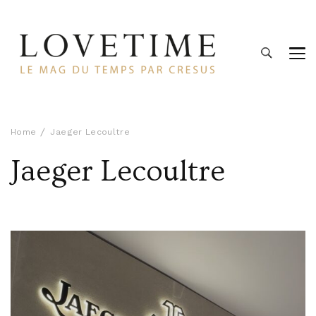
Lovetime
Le blog d'informations Montres & Bijoux d'occasion par
Cresus
Home
Jaeger Lecoultre
Jaeger Lecoultre