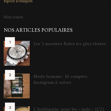
Bijoux iconiques
Non classé
NOS ARTICLES POPULAIRES
Les 5 montres Rolex les plus chères
Mode homme : 10 comptes
Instagram à suivre
L’horlogerie, pour les « nuls » (1/2)