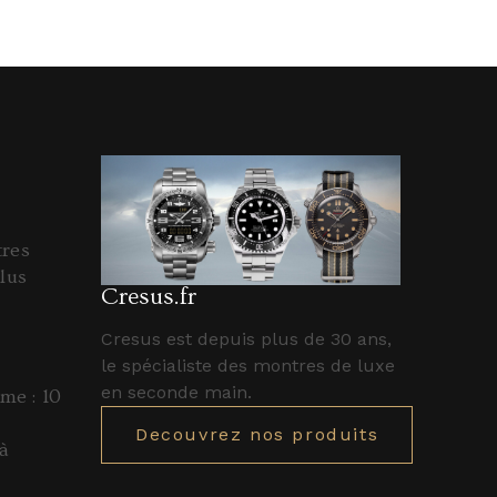
tres
lus
Cresus.fr
Cresus est depuis plus de 30 ans,
le spécialiste des montres de luxe
en seconde main.
e : 10
Decouvrez nos produits
à