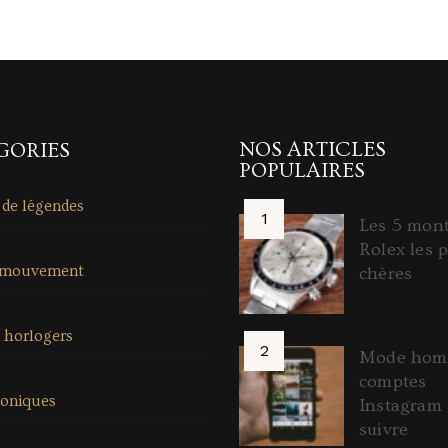
NOS ARTICLES
GORIES
POPULAIRES
 de légendes
Les 5 mon
Rolex les p
 mouvement
chères
 horlogers
Mode homm
comptes
coniques
Instagram 
suivre