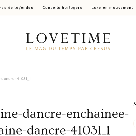
res de légendes
Conseils horlogers
Luxe en mouvement
Lovetime
Le blog d'informations Montres & Bijoux d'occas
-dancre-41031_1
ine-dancre-enchainee-
aine-dancre-41031_1