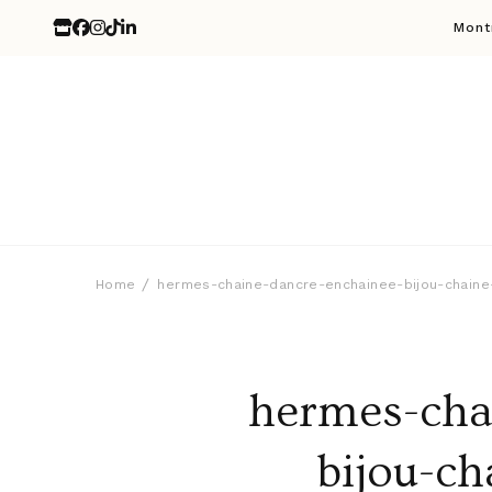
Mont
Home
hermes-chaine-dancre-enchainee-bijou-chaine
hermes-cha
bijou-ch