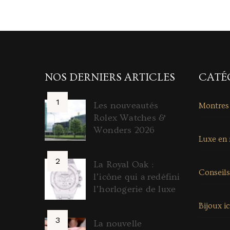
NOS DERNIERS ARTICLES
CATÉ
Les nouveautés
Montres
Rolex Watches &
Wonders 2026
Luxe en
La Royal Oak :
Conseils
l’icône qui a redéfini
l’horlogerie de luxe
Bijoux i
La nouvelle