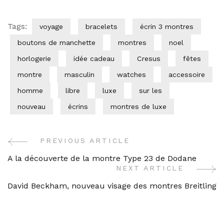
Tags:
voyage
bracelets
écrin 3 montres
boutons de manchette
montres
noel
horlogerie
idée cadeau
Cresus
fêtes
montre
masculin
watches
accessoire
homme
libre
luxe
sur les
nouveau
écrins
montres de luxe
PREVIOUS ARTICLE
Post
A la découverte de la montre Type 23 de Dodane
Navigation
NEXT ARTICLE
David Beckham, nouveau visage des montres Breitling