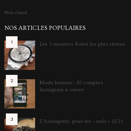
Non classé
NOS ARTICLES POPULAIRES
Les 5 montres Rolex les plus chères
Mode homme : 10 comptes
Instagram à suivre
L’horlogerie, pour les « nuls » (1/2)