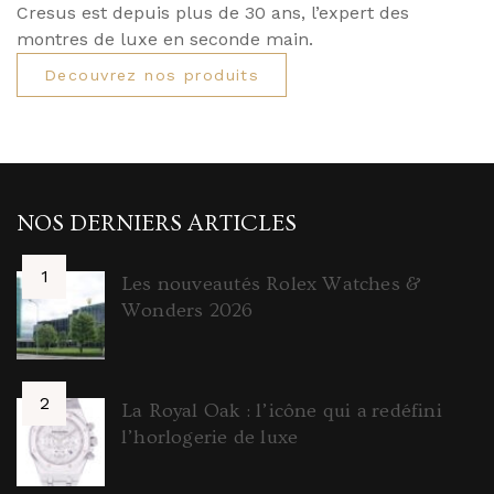
Cresus est depuis plus de 30 ans, l’expert des
montres de luxe en seconde main.
Decouvrez nos produits
NOS DERNIERS ARTICLES
Les nouveautés Rolex Watches &
Wonders 2026
La Royal Oak : l’icône qui a redéfini
l’horlogerie de luxe