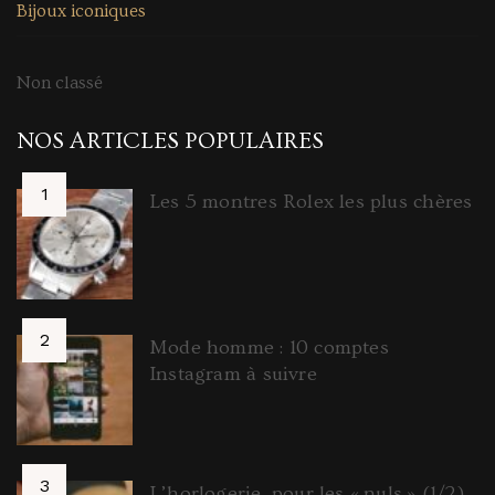
Bijoux iconiques
Non classé
NOS ARTICLES POPULAIRES
Les 5 montres Rolex les plus chères
Mode homme : 10 comptes
Instagram à suivre
L’horlogerie, pour les « nuls » (1/2)