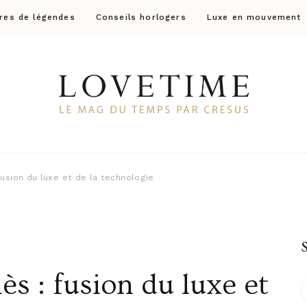
res de légendes
Conseils horlogers
Luxe en mouvement
Lovetime
Le blog d'informations Montres & Bijoux d'occas
usion du luxe et de la technologie
 : fusion du luxe et