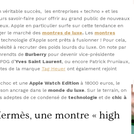
 véritable succès, les entreprises « techno » et les
urs savoir-faire pour offrir au grand public de nouveaux
ieux. Apple en particulier surfe sur cette tendance en
éger le marché des
montres de luxe
.
Les
montres
a technologie
d’Apple sont prêts à fusionner !
Pour cela,
hésité à recruter des poids lourds du luxe. On note par
Ahrendts de
Burberry
pour devenir vice-présidente
 PDG d’
Yves Saint Laurent
, ou encore Patrick Pruniaux,
entes de la marque
Tag Heuer
ont également rejoint
e choc et une
Apple Watch Edition
à 18000 euros, le
 son ancrage dans le
monde du luxe
. Sur le terrain, on
s adeptes de ce condensé de
technologie
et de
chic à
ermès, une montre « high