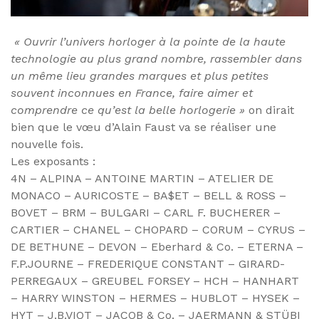
« Ouvrir l’univers horloger à la pointe de la haute
technologie au plus grand nombre,
rassembler dans
un même lieu grandes marques et plus petites
souvent inconnues en France, faire aimer et
comprendre ce qu’est la belle horlogerie »
on dirait
bien que le vœu d’Alain Faust va se réaliser une
nouvelle fois.
Les exposants :
4N – ALPINA – ANTOINE MARTIN – ATELIER DE
MONACO – AURICOSTE – BA$ET – BELL & ROSS –
BOVET – BRM – BULGARI – CARL F. BUCHERER –
CARTIER – CHANEL – CHOPARD – CORUM – CYRUS –
DE BETHUNE – DEVON – Eberhard & Co. – ETERNA –
F.P.JOURNE – FREDERIQUE CONSTANT – GIRARD-
PERREGAUX – GREUBEL FORSEY – HCH – HANHART
– HARRY WINSTON – HERMES – HUBLOT – HYSEK –
HYT – J.B.VIOT – JACOB & Co. – JAERMANN & STÜBI