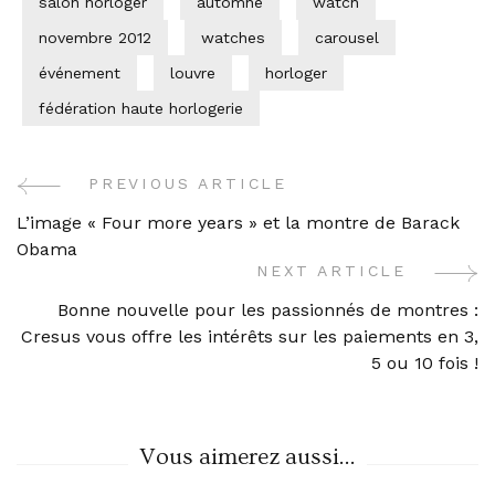
salon horloger
automne
watch
novembre 2012
watches
carousel
événement
louvre
horloger
fédération haute horlogerie
PREVIOUS ARTICLE
Post
L’image « Four more years » et la montre de Barack
Navigation
Obama
NEXT ARTICLE
Bonne nouvelle pour les passionnés de montres :
Cresus vous offre les intérêts sur les paiements en 3,
5 ou 10 fois !
Vous aimerez aussi...