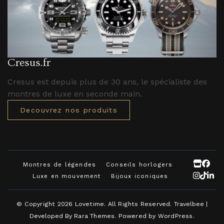
Cresus.fr
Cresus est depuis plus de 30 ans, le spécialiste des
montres de luxe en seconde main.
Decouvrez nos produits
Montres de légendes
Conseils horlogers
Luxe en mouvement
Bijoux iconiques
© Copyright 2026
Lovetime
. All Rights Reserved.
Travelbee |
Developed By
Rara Themes
.
Powered by
WordPress
.