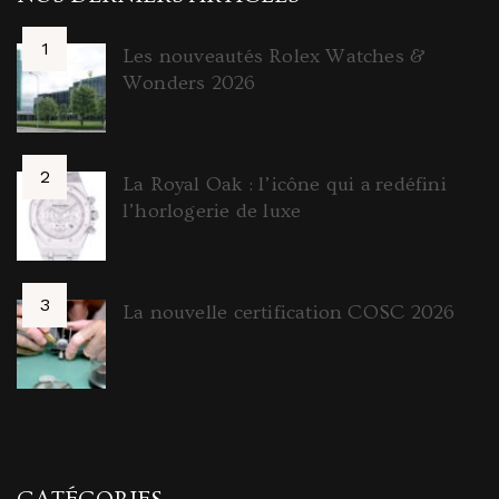
Les nouveautés Rolex Watches &
Wonders 2026
La Royal Oak : l’icône qui a redéfini
l’horlogerie de luxe
La nouvelle certification COSC 2026