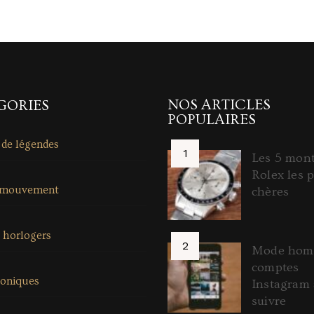
NOS ARTICLES
GORIES
POPULAIRES
 de légendes
Les 5 mon
Rolex les p
 mouvement
chères
 horlogers
Mode homm
comptes
coniques
Instagram 
suivre