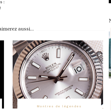
s :
!
imerez aussi...
Montres de légendes