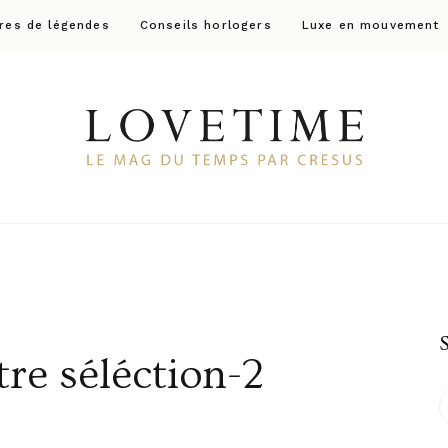
res de légendes
Conseils horlogers
Luxe en mouvement
Lovetime
Le blog d'informations Montres & Bijoux d'occas
re séléction-2