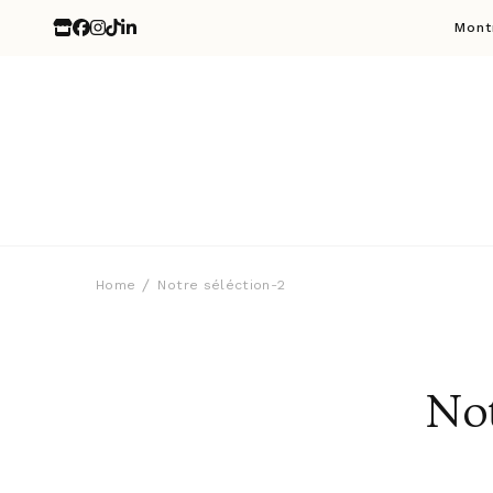
Mont
Home
Notre séléction-2
Not