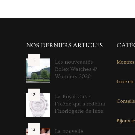
NOS DERNIERS ARTICLES
CATÉ
Les nouveautés
Montres
Rolex Watches &
Wonders 2026
Luxe en
La Royal Oak :
Conseils
l’icône qui a redéfini
l’horlogerie de luxe
Bijoux i
La nouvelle