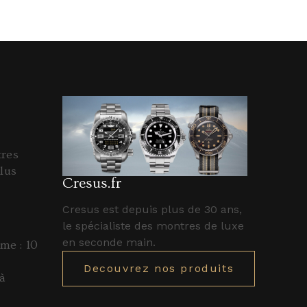
tres
lus
Cresus.fr
Cresus est depuis plus de 30 ans,
le spécialiste des montres de luxe
en seconde main.
e : 10
Decouvrez nos produits
à