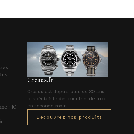
tres
lus
Cresus.fr
Cresus est depuis plus de 30 ans,
le spécialiste des montres de luxe
en seconde main.
e : 10
Decouvrez nos produits
à