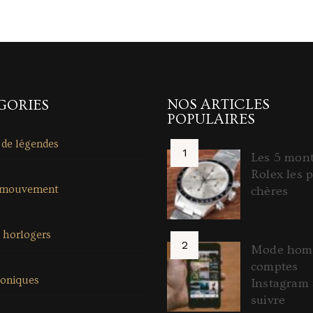
NOS ARTICLES
GORIES
POPULAIRES
 de légendes
Les 5 mon
Rolex les p
 mouvement
chères
 horlogers
Mode homm
comptes
coniques
Instagram 
suivre