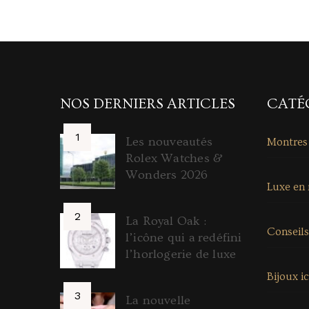
NOS DERNIERS ARTICLES
CATÉ
Les nouveautés
Montres
Rolex Watches &
Wonders 2026
Luxe en
La Royal Oak :
Conseils
l’icône qui a redéfini
l’horlogerie de luxe
Bijoux i
La nouvelle