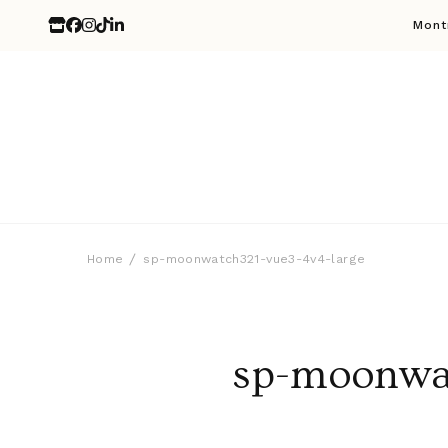
Mont
Home
sp-moonwatch321-vue3-4v4-large
sp-moonwat