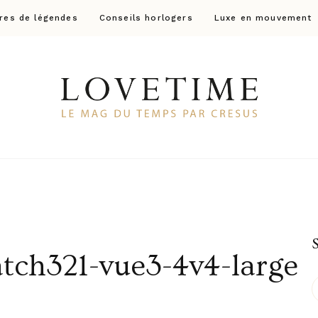
res de légendes
Conseils horlogers
Luxe en mouvement
Lovetime
Le blog d'informations Montres & Bijoux d'occas
ch321-vue3-4v4-large