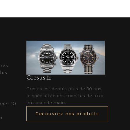
tres
lus
Cresus.fr
Cresus est depuis plus de 30 ans,
le spécialiste des montres de luxe
en seconde main.
e : 10
Decouvrez nos produits
à