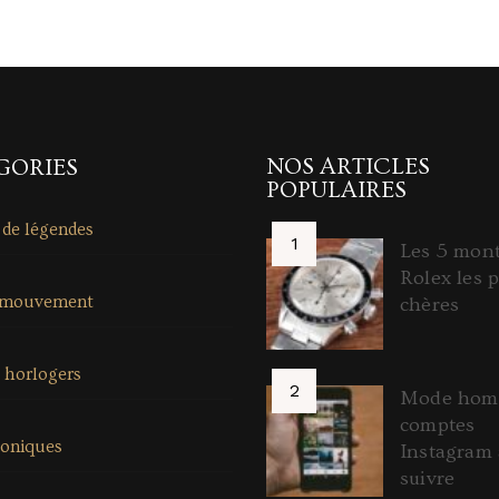
NOS ARTICLES
GORIES
POPULAIRES
 de légendes
Les 5 mon
Rolex les p
 mouvement
chères
 horlogers
Mode homm
comptes
coniques
Instagram 
suivre