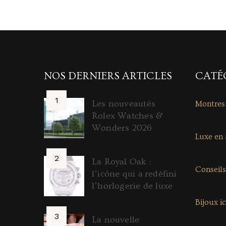
NOS DERNIERS ARTICLES
CATÉ
Les nouveautés
Montres
Rolex Watches &
Wonders 2026
Luxe en
La Royal Oak :
Conseils
l’icône qui a redéfini
l’horlogerie de luxe
Bijoux i
La nouvelle