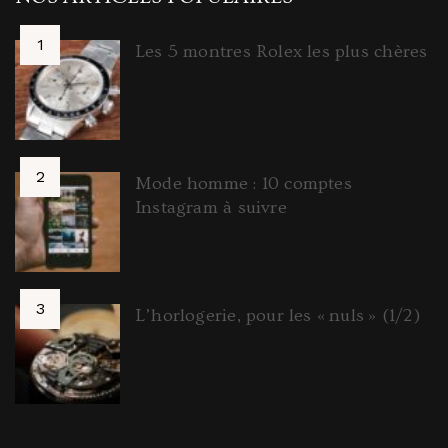
Les 5 montres Rolex les plus chères
Mode homme : 10 comptes
Instagram à suivre
L’horlogerie, pour les « nuls » (1/2)