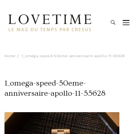
Lovetime
Le blog d'informations Montres & Bijoux d'occasion par
Cresus
Home
1_omega-speed-50eme-anniversaire-apollo-11-55628
1_omega-speed-50eme-
anniversaire-apollo-11-55628