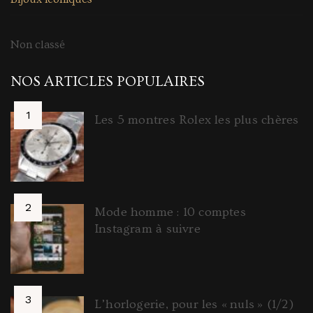
Non classé
NOS ARTICLES POPULAIRES
Les 5 montres Rolex les plus chères
Mode homme : 10 comptes
Instagram à suivre
L’horlogerie, pour les « nuls » (1/2)