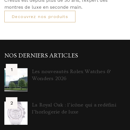
Cresus est depuis plus de 30 ans, l’expert des
montres de luxe en seconde main.
Decouvrez nos produits
NOS DERNIERS ARTICLES
Les nouveautés Rolex Watches &
Wonders 2026
La Royal Oak : l’icône qui a redéfini
l’horlogerie de luxe