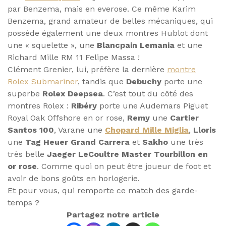
par Benzema, mais en everose. Ce même Karim
Benzema, grand amateur de belles mécaniques, qui
possède également une deux montres Hublot dont
une « squelette », une
Blancpain Lemania
et une
Richard Mille RM 11 Felipe Massa !
Clément Grenier, lui, préfère la dernière
montre
Rolex Submariner
, tandis que
Debuchy
porte une
superbe
Rolex Deepsea
. C’est tout du côté des
montres Rolex :
Ribéry
porte une Audemars Piguet
Royal Oak Offshore en or rose,
Remy
une
Cartier
Santos 100
, Varane une
Chopard Mille Miglia
,
Lloris
une
Tag Heuer Grand Carrera
et
Sakho
une très
très belle
Jaeger LeCoultre Master Tourbillon en
or rose
. Comme quoi on peut être joueur de foot et
avoir de bons goûts en horlogerie.
Et pour vous, qui remporte ce match des garde-
temps ?
Partagez notre article