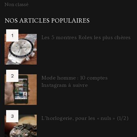
Non classé
NOS ARTICLES POPULAIRES
Les 5 montres Rolex les plus chères
Mode homme : 10 comptes
Instagram à suivre
L’horlogerie, pour les « nuls » (1/2)