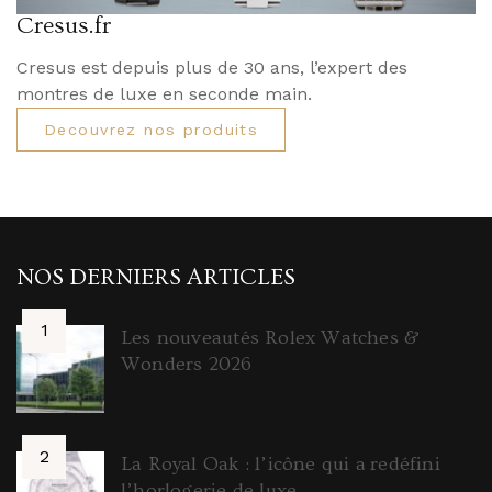
Cresus.fr
Cresus est depuis plus de 30 ans, l’expert des
montres de luxe en seconde main.
Decouvrez nos produits
NOS DERNIERS ARTICLES
Les nouveautés Rolex Watches &
Wonders 2026
La Royal Oak : l’icône qui a redéfini
l’horlogerie de luxe