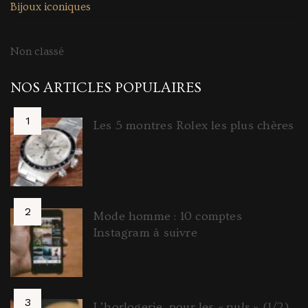
Bijoux iconiques
Non classé
NOS ARTICLES POPULAIRES
Les 5 montres Rolex les plus chères
Mode homme : 10 comptes
Instagram à suivre
L’horlogerie, pour les « nuls » (1/2)