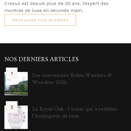
Cresus est depuis plus de 30 ans, l’expert des
montres de luxe en seconde main.
Decouvrez nos produits
NOS DERNIERS ARTICLES
Les nouveautés Rolex Watches &
Wonders 2026
La Royal Oak : l’icône qui a redéfini
l’horlogerie de luxe