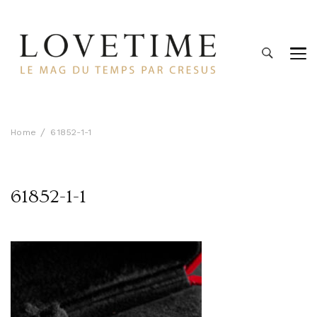
Lovetime
Le blog d'informations Montres & Bijoux d'occasion par
Cresus
Home
61852-1-1
61852-1-1