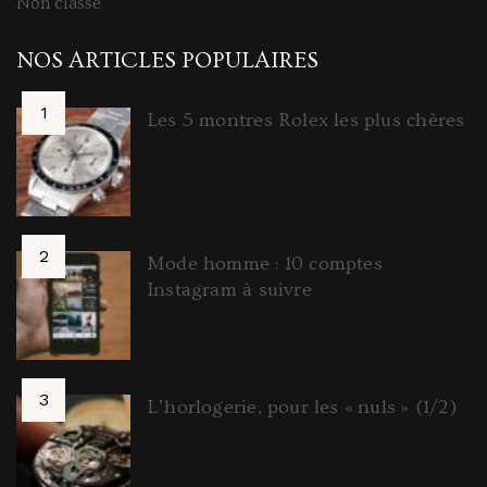
Non classé
NOS ARTICLES POPULAIRES
Les 5 montres Rolex les plus chères
Mode homme : 10 comptes
Instagram à suivre
L’horlogerie, pour les « nuls » (1/2)