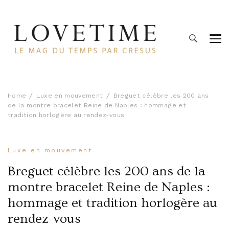
Lovetime
Le blog d'informations Montres & Bijoux d'occasion par
Cresus
Home
Luxe en mouvement
Breguet célèbre les 200 ans
de la montre bracelet Reine de Naples : hommage et
tradition horlogère au rendez-vous
Luxe en mouvement
Breguet célèbre les 200 ans de la
montre bracelet Reine de Naples :
hommage et tradition horlogère au
rendez-vous