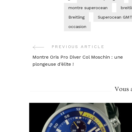
montre superocean
breit
Breitling
Superocean GM
occasion
PREVIOUS ARTICLE
Post
Montre Oris Pro Diver Col Moschin : une
Navigation
plongeuse d’élite !
Vous a