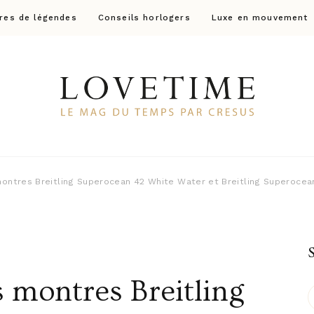
res de légendes
Conseils horlogers
Luxe en mouvement
Lovetime
Le blog d'informations Montres & Bijoux d'occas
montres Breitling Superocean 42 White Water et Breitling Superoce
s montres Breitling