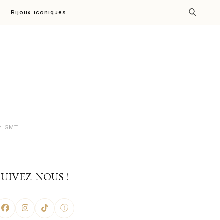
Bijoux iconiques
ion par Cresus
an GMT
SUIVEZ-NOUS !