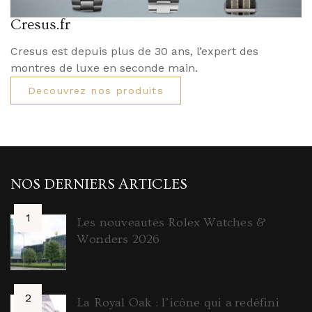
Cresus.fr
Cresus est depuis plus de 30 ans, l’expert des
montres de luxe en seconde main.
Decouvrez nos produits
NOS DERNIERS ARTICLES
Les nouveautés Rolex Watches &
Wonders 2026
La Royal Oak : l’icône qui a redéfini