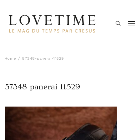
Lovetime
Le blog d'informations Montres & Bijoux d'occasion par
Cresus
Home
57348-panerai-11529
57348-panerai-11529