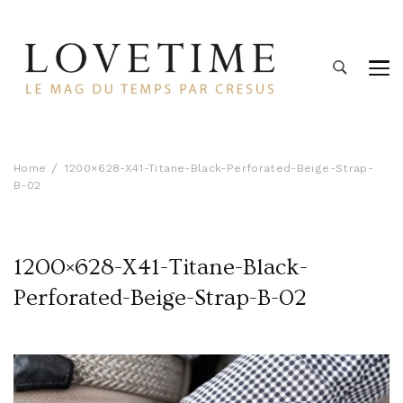
Lovetime
Le blog d'informations Montres & Bijoux d'occasion par
Cresus
Home
1200×628-X41-Titane-Black-Perforated-Beige-Strap-
B-02
1200×628-X41-Titane-Black-
Perforated-Beige-Strap-B-02