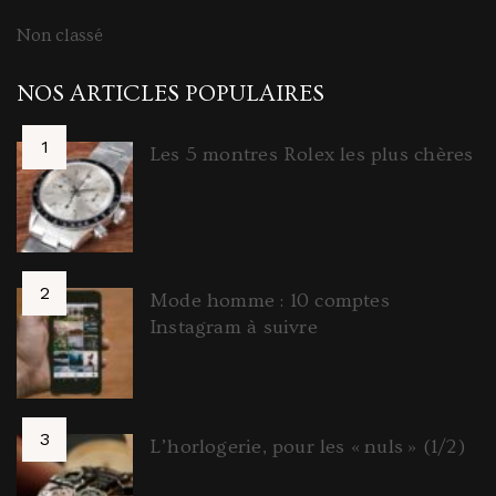
Non classé
NOS ARTICLES POPULAIRES
Les 5 montres Rolex les plus chères
Mode homme : 10 comptes
Instagram à suivre
L’horlogerie, pour les « nuls » (1/2)