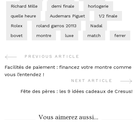
Richard Mille
demi finale
horlogerie
quelle heure
Audemars Piguet
1/2 finale
Rolex
roland garros 20113
Nadal
bovet
montre
luxe
match
ferrer
PREVIOUS ARTICLE
Post
Facilités de paiement : financez votre montre comme
Navigation
vous l’entendez !
NEXT ARTICLE
Fête des pères : les 9 idées cadeaux de Cresus!
Vous aimerez aussi...