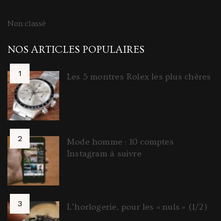
Non classé
NOS ARTICLES POPULAIRES
Les 5 montres Rolex les plus chères
Mode homme : 10 comptes
Instagram à suivre
L’horlogerie, pour les « nuls » (1/2)