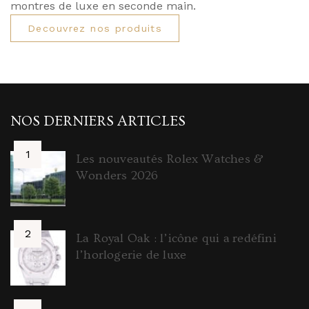
montres de luxe en seconde main.
Decouvrez nos produits
NOS DERNIERS ARTICLES
Les nouveautés Rolex Watches &
Wonders 2026
La Royal Oak : l’icône qui a redéfini
l’horlogerie de luxe