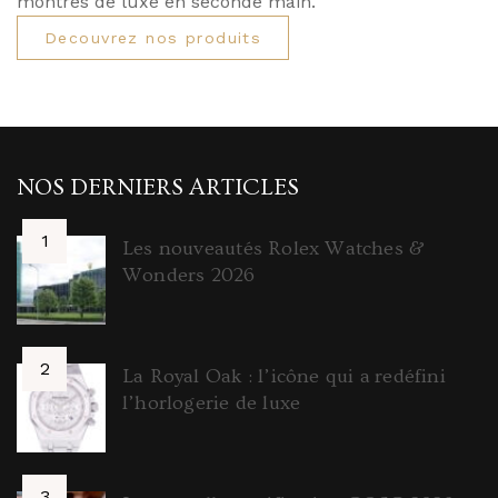
montres de luxe en seconde main.
Decouvrez nos produits
NOS DERNIERS ARTICLES
Les nouveautés Rolex Watches &
Wonders 2026
La Royal Oak : l’icône qui a redéfini
l’horlogerie de luxe