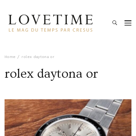
Lovetime
Le blog d'informations Montres & Bijoux d'occasion par
Cresus
Home
rolex daytona or
rolex daytona or