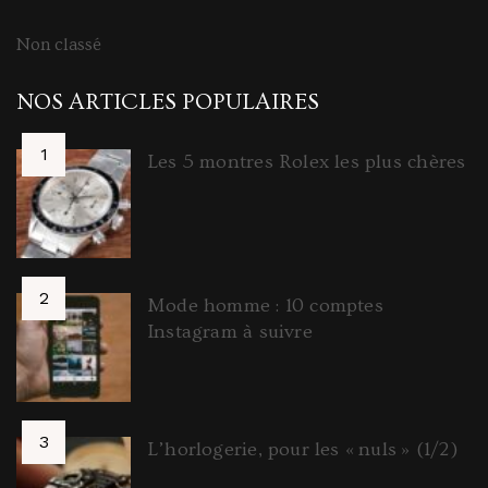
Non classé
NOS ARTICLES POPULAIRES
Les 5 montres Rolex les plus chères
Mode homme : 10 comptes
Instagram à suivre
L’horlogerie, pour les « nuls » (1/2)