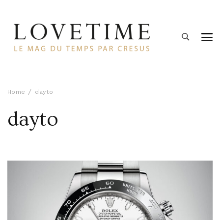
Lovetime
Le blog d'informations Montres & Bijoux d'occasion par
Cresus
Home
dayto
dayto