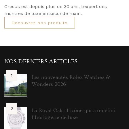
Cresus est depuis plus de 30 ans, l’expert des
montres de luxe en seconde main.
Decouvrez nos produits
NOS DERNIERS ARTICLES
Les nouveautés Rolex Watches &
Wonders 2026
La Royal Oak : l’icône qui a redéfini
l’horlogerie de luxe