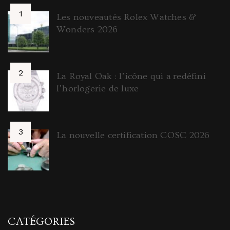
Les nouveautés Rolex Watches &
Wonders 2026
La Royal Oak : l’icône qui a redéfini
l’horlogerie de luxe
La nouvelle certification COSC 2026
CATÉGORIES