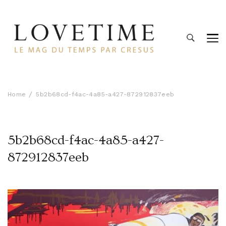
Lovetime
Le blog d'informations Montres & Bijoux d'occasion par
Cresus
Home
5b2b68cd-f4ac-4a85-a427-872912837eeb
5b2b68cd-f4ac-4a85-a427-
872912837eeb