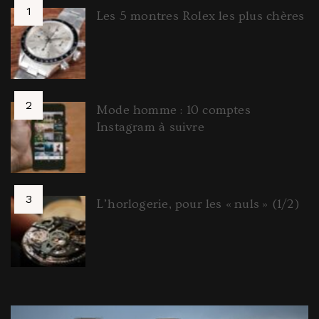
Les 5 montres Rolex les plus chères
Mode homme : 10 comptes
Instagram à suivre
L’horlogerie, pour les « nuls » (1/2)