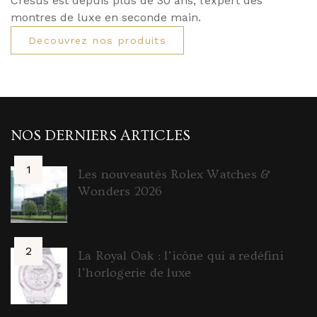
Cresus est depuis plus de 30 ans, l’expert des
montres de luxe en seconde main.
Decouvrez nos produits
NOS DERNIERS ARTICLES
Les nouveautés Rolex Watches &
Wonders 2026
La Royal Oak : l’icône qui a redéfini
l’horlogerie de luxe