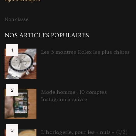
Non classé
NOS ARTICLES POPULAIRES
Les 5 montres Rolex les plus chères
Mode homme : 10 comptes
Instagram à suivre
L’horlogerie, pour les « nuls » (1/2)