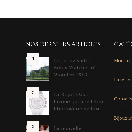
NOS DERNIERS ARTICLES
CATÉ
Les nouveautés
Montres
Rolex Watches &
Wonders 2026
Luxe en
La Royal Oak :
Conseils
l’icône qui a redéfini
l’horlogerie de luxe
Bijoux i
La nouvelle