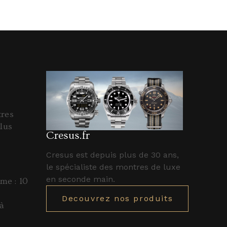
tres
lus
Cresus.fr
Cresus est depuis plus de 30 ans,
le spécialiste des montres de luxe
en seconde main.
e : 10
Decouvrez nos produits
à