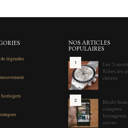
NOS ARTICLES
GORIES
POPULAIRES
 de légendes
Les 5 mon
Rolex les p
 mouvement
chères
 horlogers
Mode homm
comptes
coniques
Instagram 
suivre