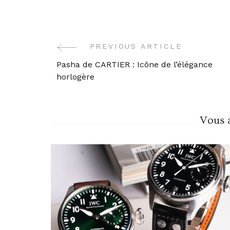
PREVIOUS ARTICLE
Post
Pasha de CARTIER : Icône de l’élégance
Navigation
horlogère
Vous a