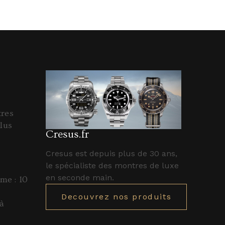
tres
lus
Cresus.fr
Cresus est depuis plus de 30 ans,
le spécialiste des montres de luxe
en seconde main.
e : 10
Decouvrez nos produits
à