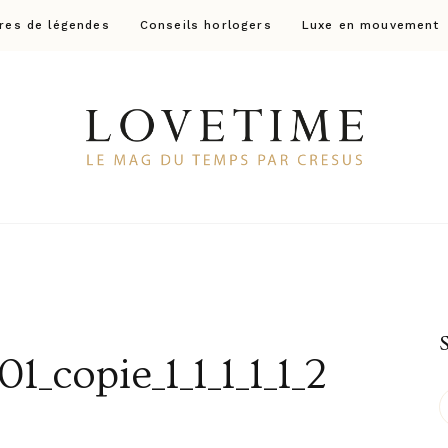
res de légendes
Conseils horlogers
Luxe en mouvement
Lovetime
Le blog d'informations Montres & Bijoux d'occas
1_copie_1_1_1_1_1_2