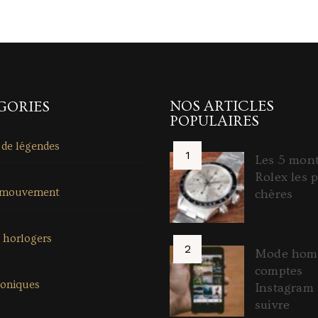
NOS ARTICLES
GORIES
POPULAIRES
 de légendes
Les 5 mon
Rolex les p
 mouvement
chères
 horlogers
Mode homm
comptes
coniques
Instagram 
suivre