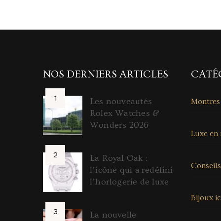
NOS DERNIERS ARTICLES
CATÉ
Les nouveautés
Montres
Rolex Watches &
Wonders 2026
Luxe en
La Royal Oak :
Conseils
l’icône qui a redéfini
l’horlogerie de luxe
Bijoux i
La nouvelle