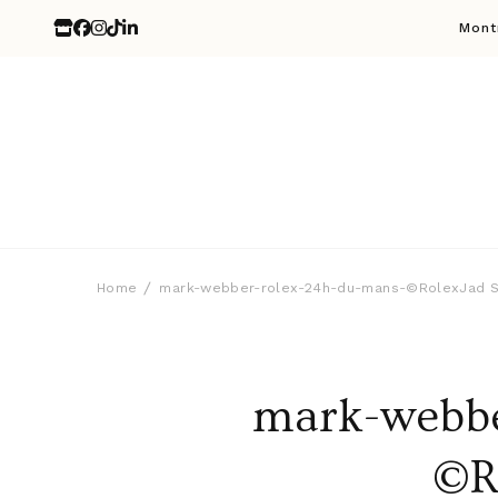
Mont
Home
mark-webber-rolex-24h-du-mans-©RolexJad S
mark-webbe
©R