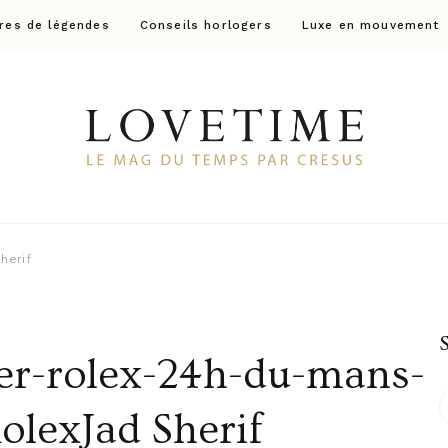
res de légendes
Conseils horlogers
Luxe en mouvement
Lovetime
Le blog d'informations Montres & Bijoux d'occas
herif
r-rolex-24h-du-mans-
olexJad Sherif