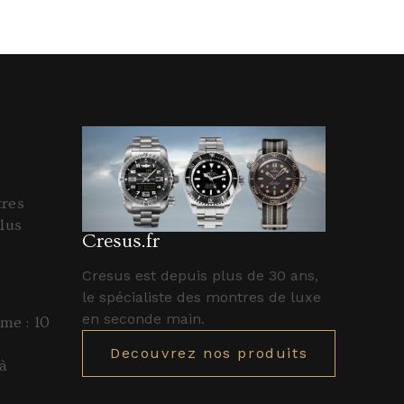
tres
lus
Cresus.fr
Cresus est depuis plus de 30 ans,
le spécialiste des montres de luxe
en seconde main.
e : 10
Decouvrez nos produits
à