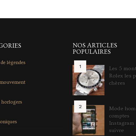
NOS ARTICLES
GORIES
POPULAIRES
 de légendes
Les 5 mon
Rolex les p
 mouvement
chères
 horlogers
Mode homm
comptes
coniques
Instagram 
suivre