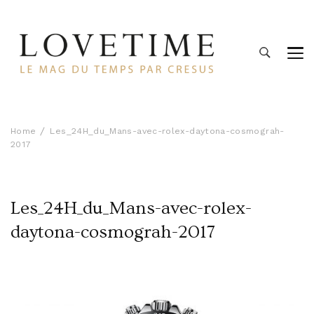
Lovetime
Le blog d'informations Montres & Bijoux d'occasion par
Cresus
Home
Les_24H_du_Mans-avec-rolex-daytona-cosmograh-
2017
Les_24H_du_Mans-avec-rolex-
daytona-cosmograh-2017