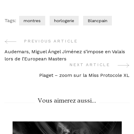
Tags:
montres
horlogerie
Blancpain
PREVIOUS ARTICLE
Post
Audemars, Miguel Ángel Jiménez s’impose en Valais
Navigation
lors de l’European Masters
NEXT ARTICLE
Piaget – zoom sur la Miss Protocole XL
Vous aimerez aussi...