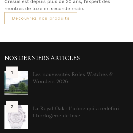
Cresus est depuis plus de 30 ans, l’expert des
montres de luxe en seconde main.
Decouvrez nos produits
NOS DERNIERS ARTICLES
Les nouveautés Rolex Watches &
Wonders 2026
La Royal Oak : l’icône qui a redéfini
l’horlogerie de luxe