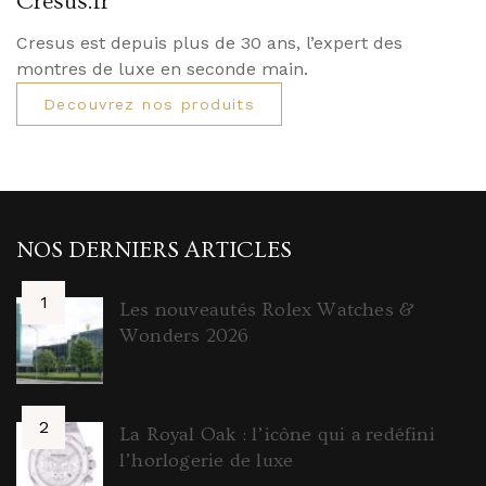
Cresus.fr
Cresus est depuis plus de 30 ans, l’expert des
montres de luxe en seconde main.
Decouvrez nos produits
NOS DERNIERS ARTICLES
Les nouveautés Rolex Watches &
Wonders 2026
La Royal Oak : l’icône qui a redéfini
l’horlogerie de luxe