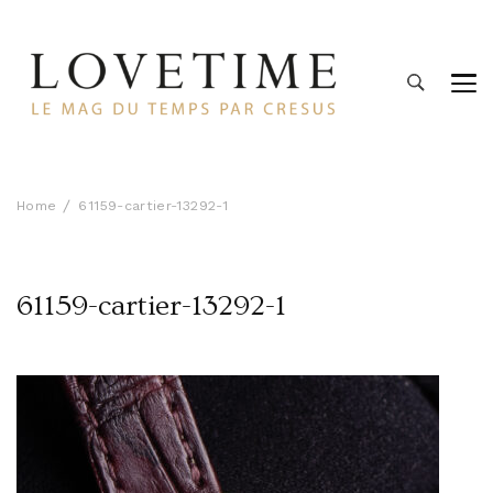
Lovetime
Le blog d'informations Montres & Bijoux d'occasion par
Cresus
Home
61159-cartier-13292-1
61159-cartier-13292-1