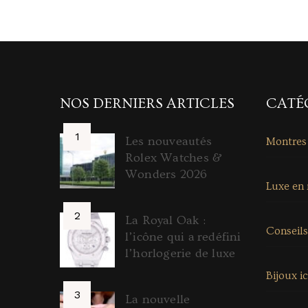
NOS DERNIERS ARTICLES
CATÉ
Les nouveautés
Montres
Rolex Watches &
Wonders 2026
Luxe en
La Royal Oak :
Conseils
l’icône qui a redéfini
l’horlogerie de luxe
Bijoux i
La nouvelle