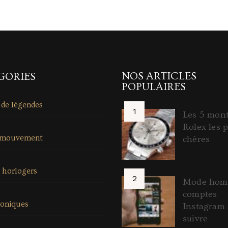
NOS ARTICLES
GORIES
POPULAIRES
 de légendes
Les 5 mon
Rolex les p
 mouvement
chères
 horlogers
Mode homm
comptes
coniques
Instagram 
suivre