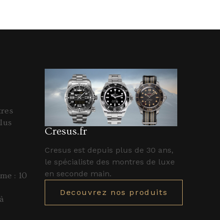
tres
lus
Cresus.fr
Cresus est depuis plus de 30 ans,
le spécialiste des montres de luxe
en seconde main.
e : 10
Decouvrez nos produits
à