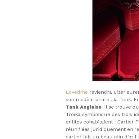
Lovetime
reviendra ultérieurem
son modèle phare : la Tank. En
Tank Anglaise
. Il se trouve q
Troïka symbolique des trois ide
entités cohabitaient : Cartier 
réunifiées juridiquement en 19
cartier fait un beau clin d’œi