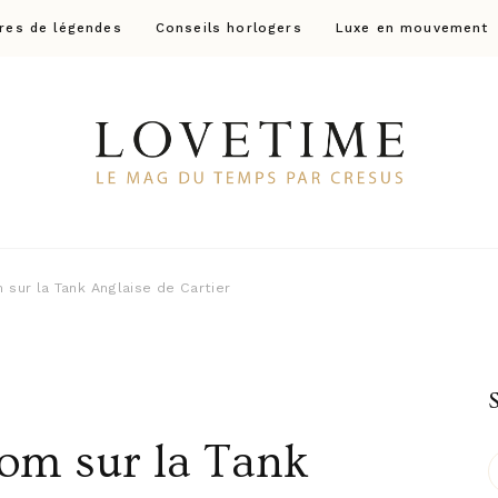
res de légendes
Conseils horlogers
Luxe en mouvement
Lovetime
Le blog d'informations Montres & Bijoux d'occas
 sur la Tank Anglaise de Cartier
oom sur la Tank