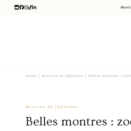
Mont
Home
Montres de légendes
Belles montres : zoom
Montres de légendes
Belles montres : z