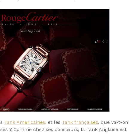
es
Tank Américaines,
et les
Tank françaises
, que va-t-on
ises ? Comme chez ses consœurs, la Tank Anglaise est