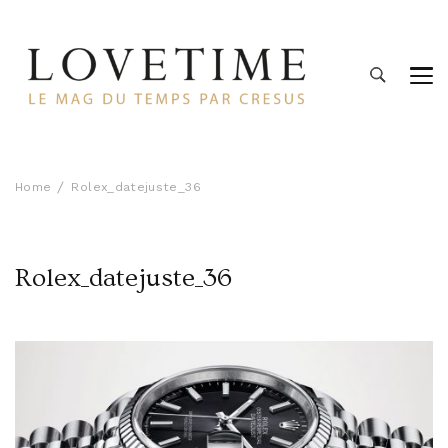
Lovetime
Le blog d'informations Montres & Bijoux d'occasion par
Cresus
Home
Rolex_datejuste_36
Rolex_datejuste_36