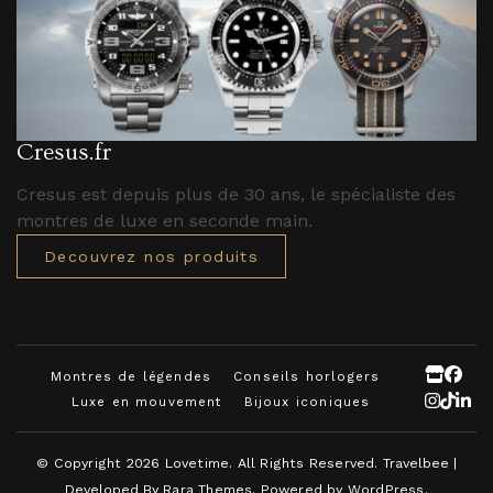
Cresus.fr
Cresus est depuis plus de 30 ans, le spécialiste des
montres de luxe en seconde main.
Decouvrez nos produits
Montres de légendes
Conseils horlogers
Luxe en mouvement
Bijoux iconiques
© Copyright 2026
Lovetime
. All Rights Reserved.
Travelbee |
Developed By
Rara Themes
.
Powered by
WordPress
.