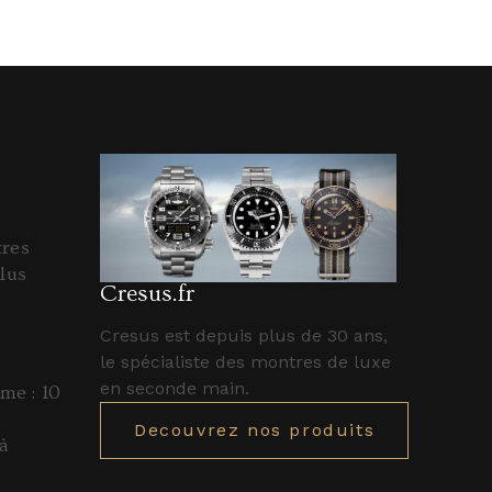
tres
lus
Cresus.fr
Cresus est depuis plus de 30 ans,
le spécialiste des montres de luxe
en seconde main.
e : 10
Decouvrez nos produits
à