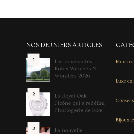
NOS DERNIERS ARTICLES
CATÉ
Les nouveautés
Montres
Rolex Watches &
Wonders 2026
Luxe en
La Royal Oak :
Conseils
l’icône qui a redéfini
l’horlogerie de luxe
Bijoux i
La nouvelle