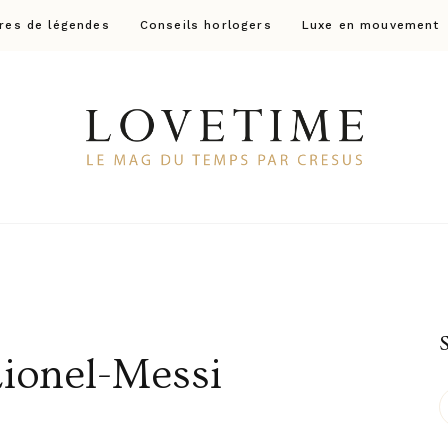
res de légendes
Conseils horlogers
Luxe en mouvement
Lovetime
Le blog d'informations Montres & Bijoux d'occas
Lionel-Messi