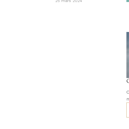
25 mars 2024
C
m