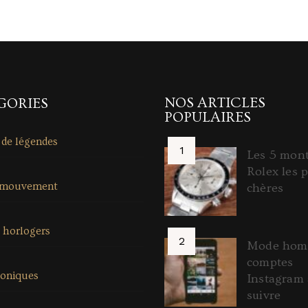
NOS ARTICLES
GORIES
POPULAIRES
 de légendes
Les 5 mon
Rolex les p
 mouvement
chères
 horlogers
Mode homm
comptes
coniques
Instagram 
suivre