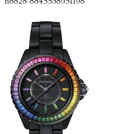
h6828-8845538951198