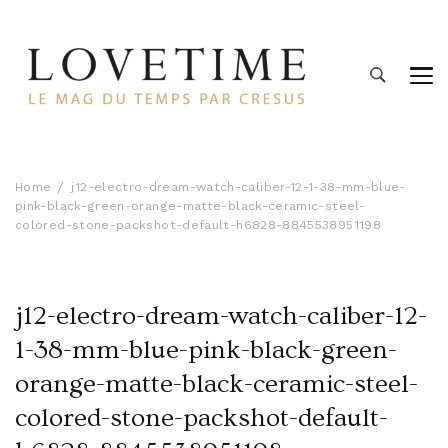
Lovetime
Le blog d'informations Montres & Bijoux d'occasion par
Cresus
Home
j12-electro-dream-watch-caliber-12-1-38-mm-blue-
pink-black-green-orange-matte-black-ceramic-steel-
colored-stone-packshot-default-h6828-8845538951198
j12-electro-dream-watch-caliber-12-
1-38-mm-blue-pink-black-green-
orange-matte-black-ceramic-steel-
colored-stone-packshot-default-