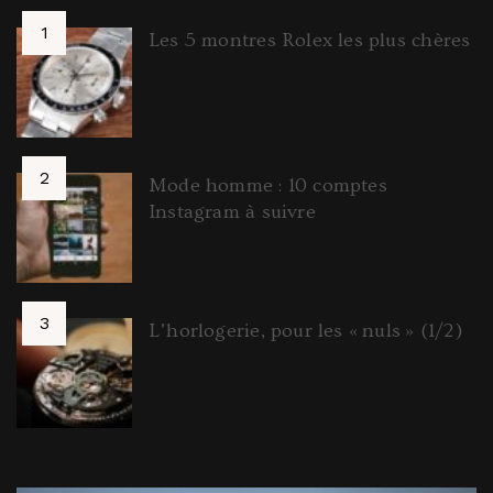
Les 5 montres Rolex les plus chères
Mode homme : 10 comptes
Instagram à suivre
L’horlogerie, pour les « nuls » (1/2)